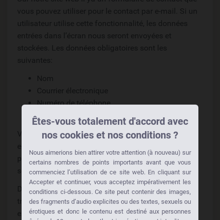
vous pouvez utiliser pour le contact par e-mail. Si un
utilisateur utilise cette fonctionnalité, les données
entrées dans l’écran nous seront envoyées et
stockées. Les données obligatoires sont les
suivantes:
Nom
Courrier électronique
Numéro de téléphone
Votre message à nous
Êtes-vous totalement d'accord avec
Vous pouvez également nous contacter via l’adresse
nos cookies et nos conditions ?
e-mail spécifiée. Dans ce cas, les données
Nous aimerions bien attirer votre attention (à nouveau) sur
personnelles de l’utilisateur envoyées avec l’e-mail
certains nombres de points importants avant que vous
seront stockées.
commenciez l’utilisation de ce site web. En cliquant sur
Accepter et continuer, vous acceptez impérativement les
Dans ce contexte, les données ne sont pas
conditions ci-dessous. Ce site peut contenir des images,
transférées à des tiers. Les données sont utilisées
des fragments d’audio explicites ou des textes, sexuels ou
érotiques et donc le contenu est destiné aux personnes
exclusivement pour le traitement de la conversation.