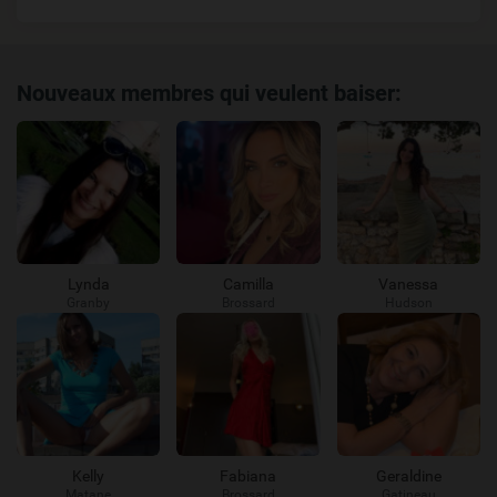
Nouveaux membres qui veulent baiser:
Lynda
Camilla
Vanessa
Granby
Brossard
Hudson
Kelly
Fabiana
Geraldine
Matane
Brossard
Gatineau