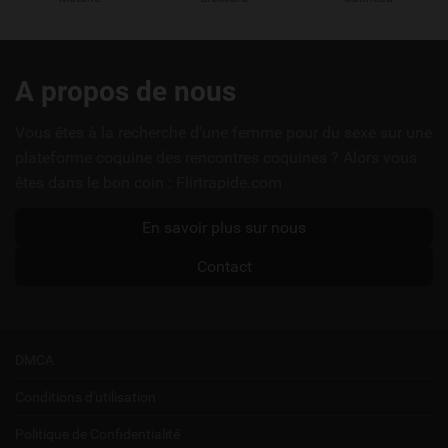
Liens
A propos de nous
utiles
Vous êtes à la recherche d'une femme pour du sexe sur une
plateforme coquine des rencontres coquines ? Alors vous
êtes dans le bon coin : Flirtrapide.com
En savoir plus sur nous
Contact
DMCA
Conditions d'utilisation
Politique de Confidentialité